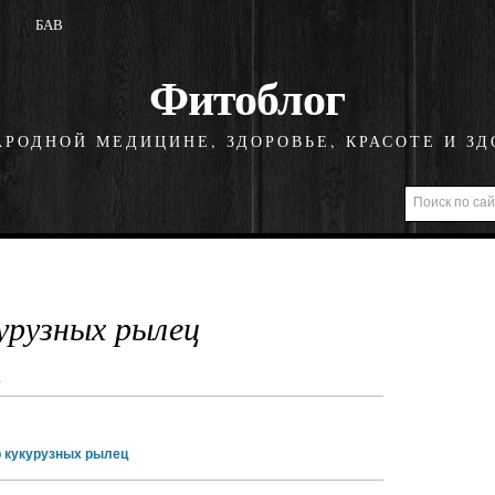
БАВ
Фитоблог
АРОДНОЙ МЕДИЦИНЕ, ЗДОРОВЬЕ, КРАСОТЕ И ЗД
урузных рылец
.
 кукурузных рылец