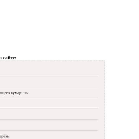
а сайте:
жащего кумарины
березы