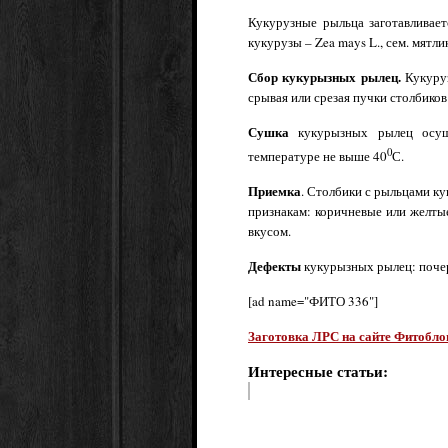
Кукурузные рыльца заготавливает
кукурузы – Zea mays L., сем. мятли
Сбор кукурызных рылец.
Кукуруз
срывая или срезая пучки столбиков
Сушка
кукурызных рылец осущ
0
температуре не выше 40
С.
Приемка
. Столбики с рыльцами к
признакам: коричневые или желты
вкусом.
Дефекты
кукурызных рылец: поче
[ad name="ФИТО 336"]
Заготовка ЛРС на сайте Фитобло
Интересные статьи: