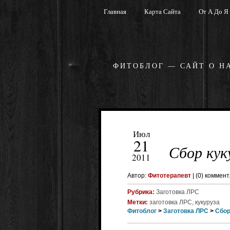
Главная
Карта Сайта
От А До Я
ФИТОБЛОГ — САЙТ О Н
Июл
21
Сбор кук
2011
Автор:
Фитотерапевт
|
(0) коммент
Рубрика:
Заготовка ЛРС
Метки:
заготовка ЛРС, кукуруза
Фитоблог
>
Заготовка ЛРС
>
Сбор