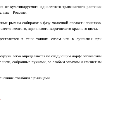
ся от культивируемого однолетнего травянистого растения
ковых – Poaceae.
ные рыльца собирают в фазу молочной спелости початков,
 светло-желтого, коричневого, коричневато-красного цвета.
ествляется в тени тонким слоем или в сушилках при
укурузы легко определяются по следующим морфологическим
е нити, собранные пучками, со слабым запахом и слизистым
рневшие столбики с рыльцами.
г